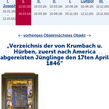
I.
I.
II.
II.
I.
Luitpold
III.
Joseph
13.10.1825
19.03.1848
10.03.1864
10.06.1886
10.06.1886
12.12.19
-
-
-
-
-
-
01.01.1806
19.03.1848
10.03.1864
10.06.1886
05.11.1913
12.12.1912
13.11.19
-
12.10.1825
vorheriges Objekt
nächstes Objekt
„Verzeichnis der von Krumbach u.
Hürben, zuerst nach America
abgereisten Jünglinge den 17ten April
1846"