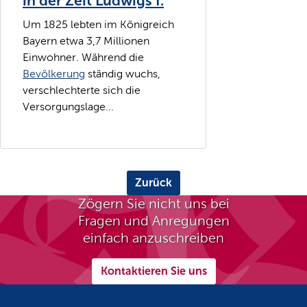
in der Zeit Ludwigs I.
Um 1825 lebten im Königreich
Bayern etwa 3,7 Millionen
Einwohner. Während die
Bevölkerung
ständig wuchs,
verschlechterte sich die
Versorgungslage...
Zurück
Zögern Sie nicht uns bei
Fragen und Anregungen
einfach anzuschreiben
Kontaktieren Sie uns