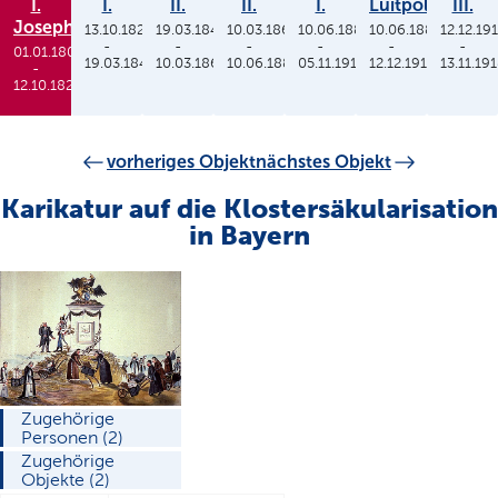
I.
I.
II.
II.
I.
Luitpold
III.
Joseph
13.10.1825
19.03.1848
10.03.1864
10.06.1886
10.06.1886
12.12.19
-
-
-
-
-
-
01.01.1806
19.03.1848
10.03.1864
10.06.1886
05.11.1913
12.12.1912
13.11.19
-
12.10.1825
vorheriges Objekt
nächstes Objekt
Karikatur auf die Klostersäkularisation
in Bayern
Zugehörige
Personen (2)
Zugehörige
Objekte (2)