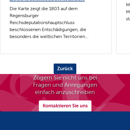
M
Die Karte zeigt die 1803 auf dem
M
Regensburger
st
Reichsdeputationshauptschluss
beschlossenen Entschädigungen, die
besonders die weltlichen Territorien...
Zurück
Zögern Sie nicht uns bei
Fragen und Anregungen
einfach anzuschreiben
Kontaktieren Sie uns