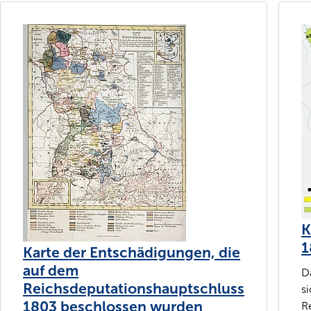
K
1
Karte der Entschädigungen, die
auf dem
D
Reichsdeputationshauptschluss
s
1803 beschlossen wurden
R