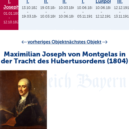
I.
I.
II.
II.
I.
Luitpold
III.
Joseph
13.10.1825
19.03.1848
10.03.1864
10.06.1886
10.06.1886
12.12.19
-
-
-
-
-
-
01.01.1806
19.03.1848
10.03.1864
10.06.1886
05.11.1913
12.12.1912
13.11.19
-
12.10.1825
vorheriges Objekt
nächstes Objekt
Maximilian Joseph von Montgelas in
der Tracht des Hubertusordens (1804)