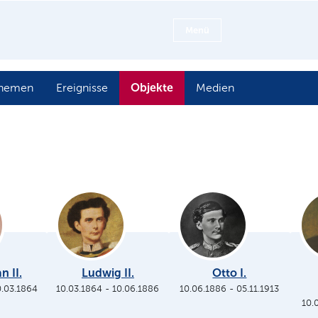
Menü
Objekte
hemen
Ereignisse
Medien
n II.
Ludwig II.
Otto I.
0.03.1864
10.03.1864
-
10.06.1886
10.06.1886
-
05.11.1913
10.