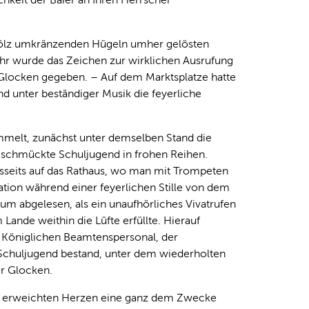
 Tölz umkränzenden Hügeln umher gelösten
Uhr wurde das Zeichen zur wirklichen Ausrufung
 Glocken gegeben. – Auf dem Marktsplatze hatte
und unter beständiger Musik die feyerliche
ammelt, zunächst unter demselben Stand die
geschmückte Schuljugend in frohen Reihen.
sseits auf das Rathaus, wo man mit Trompeten
ion während einer feyerlichen Stille von dem
um abgelesen, als ein unaufhörliches Vivatrufen
nde weithin die Lüfte erfüllte. Hierauf
m Königlichen Beamtenspersonal, der
 Schuljugend bestand, unter dem wiederholten
er Glocken.
gen erweichten Herzen eine ganz dem Zwecke