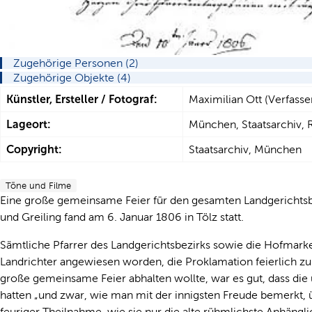
Zugehörige Personen (2)
Zugehörige Objekte (4)
Künstler, Ersteller / Fotograf:
Maximilian Ott (Verfasse
Lageort:
München, Staatsarchiv, 
Copyright:
Staatsarchiv, München
Töne und Filme
Eine große gemeinsame Feier für den gesamten Landgerichts
und Greiling fand am 6. Januar 1806 in Tölz statt.
Sämtliche Pfarrer des Landgerichtsbezirks sowie die Hofmar
Landrichter angewiesen worden, die Proklamation feierlich zu
große gemeinsame Feier abhalten wollte, war es gut, dass die 
hatten „und zwar, wie man mit der innigsten Freude bemerkt, 
feuriger Theilnahme, wie sie nur die alte rühmlichste Anhängli