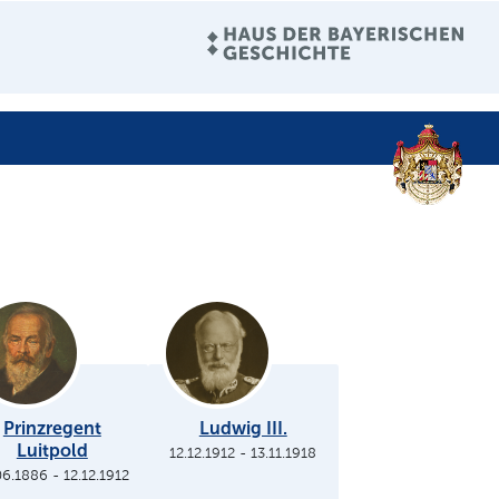
Prinzregent
Ludwig III.
Luitpold
12.12.1912
-
13.11.1918
06.1886
-
12.12.1912