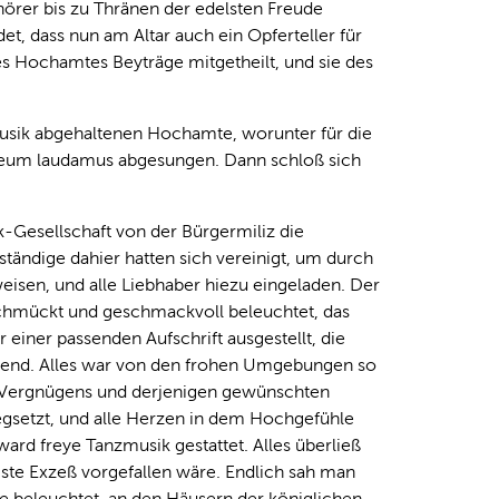
örer bis zu Thränen der edelsten Freude
, dass nun am Altar auch ein Opferteller für
s Hochamtes Beyträge mitgetheilt, und sie des
usik abgehaltenen Hochamte, worunter für die
 Deum laudamus abgesungen. Dann schloß sich
-Gesellschaft von der Bürgermiliz die
ständige dahier hatten sich vereinigt, um durch
isen, und alle Liebhaber hiezu eingeladen. Der
schmückt und geschmackvoll beleuchtet, das
 einer passenden Aufschrift ausgestellt, die
ßend. Alles war von den frohen Umgebungen so
n Vergnügens und derjenigen gewünschten
gsetzt, und alle Herzen in dem Hochgefühle
rd freye Tanzmusik gestattet. Alles überließ
gste Exzeß vorgefallen wäre. Endlich sah man
se beleuchtet, an den Häusern der königlichen