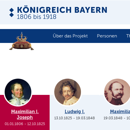
Über das Projekt
Personen
T
Maximilian I.
Ludwig I.
Maximilia
Joseph
13.10.1825
-
19.03.1848
19.03.1848
-
1
01.01.1806
-
12.10.1825