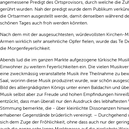
angemessene Predigt des Ortsprovisors, durch welche die Zuh
gerührt wurden. Nah der predigt wurde dem Publikum verkündet
die Ortsarmen ausgestellt werde, damit denselben während de
schönen Tages auch froh werden könnten.
Nach dem mit der ausgesuchtesten, würdevollsten Kirchen-M
Armen wirklich sehr ansehnliche Opfer fielen, wurde das Te
die Morgenfeyerlichkeit.
Abends lud die im ganzen Markte aufgezogene türkische Musik
Einwohner zu weitern Feyerlichkeiten ein. Die vielen Musikver
eine zweckmässig veranstaltete Musik ihre Theilnahme zu bewe
Saal, worinn diese Musik produziret wurde, war schön ausge
Bild des alllergnädigsten Königs unter einen Baldachin und über
Musik selbst aber zur Freude und hohen Empfindungen hinrei
entzückt, dass man überall nur den Ausdruck des lebhafteste
Stimmung bemerkte, die - über kleinlichte Dissonanzen hinwe
erhabener Gegenstände brüderlich vereinigt. – Durchgehend wa
sich dem Zuge der Fröhlichkeit, ohne dass auch nur der gerin
auch die ganze sehr lange Marktsgasse auf die zierlichste Wei