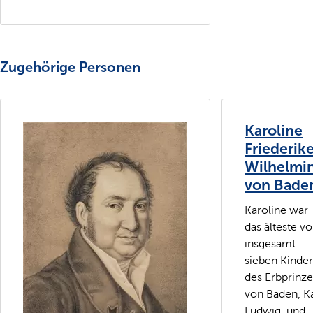
Zugehörige Personen
Karoline
Friederik
Wilhelmi
von Bade
Karoline war
das älteste v
insgesamt
sieben Kinde
des Erbprinz
von Baden, Ka
Ludwig, und