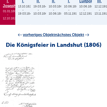
I.
I.
II.
II.
I.
Luitpold
III.
Joseph
13.10.1825
19.03.1848
10.03.1864
10.06.1886
10.06.1886
12.12.19
-
-
-
-
-
-
01.01.1806
19.03.1848
10.03.1864
10.06.1886
05.11.1913
12.12.1912
13.11.19
-
12.10.1825
vorheriges Objekt
nächstes Objekt
Die Königsfeier in Landshut (1806)