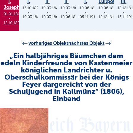
I.
I.
II.
II.
I.
Luitpold
III.
Joseph
13.10.1825
19.03.1848
10.03.1864
10.06.1886
10.06.1886
12.12.19
-
-
-
-
-
-
01.01.1806
19.03.1848
10.03.1864
10.06.1886
05.11.1913
12.12.1912
13.11.19
-
12.10.1825
vorheriges Objekt
nächstes Objekt
„Ein halbjähriges Bäumchen dem
edeln Kinderfreunde von Kastenmeier
königlichen Landrichter u.
Oberschulkommissär bei der Königs
Feyer dargereicht von der
Schuljugend in Kallmünz“ (1806),
Einband