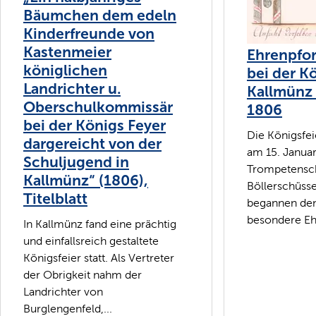
Bäumchen dem edeln
Kinderfreunde von
Kastenmeier
Ehrenpfor
königlichen
bei der Kö
Landrichter u.
Kallmünz 
Oberschulkommissär
1806
bei der Königs Feyer
Die Königsfei
dargereicht von der
am 15. Januar
Schuljugend in
Trompetensch
Kallmünz“ (1806),
Böllerschüss
Titelblatt
begannen den 
besondere Ehr
In Kallmünz fand eine prächtig
und einfallsreich gestaltete
Königsfeier statt. Als Vertreter
der Obrigkeit nahm der
Landrichter von
Burglengenfeld,...