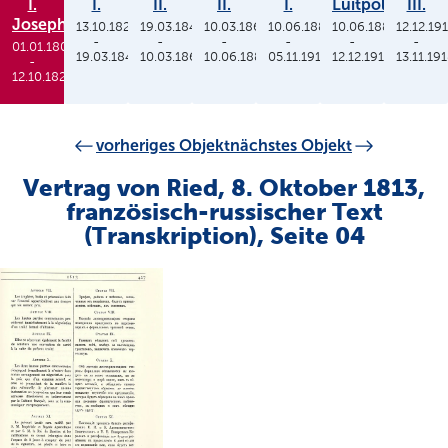
I.
I.
II.
II.
I.
Luitpold
III.
Joseph
13.10.1825
19.03.1848
10.03.1864
10.06.1886
10.06.1886
12.12.19
-
-
-
-
-
-
01.01.1806
19.03.1848
10.03.1864
10.06.1886
05.11.1913
12.12.1912
13.11.19
-
12.10.1825
vorheriges Objekt
nächstes Objekt
Vertrag von Ried, 8. Oktober 1813,
französisch-russischer Text
(Transkription), Seite 04