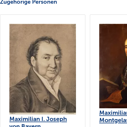
Zugehörige Personen
Maximilia
Maximilian I. Joseph
Montgela
von Bayern