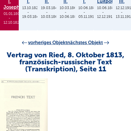
I.
I.
II.
II.
I.
Luitpold
III.
Joseph
13.10.1825
19.03.1848
10.03.1864
10.06.1886
10.06.1886
12.12.19
-
-
-
-
-
-
01.01.1806
19.03.1848
10.03.1864
10.06.1886
05.11.1913
12.12.1912
13.11.19
-
12.10.1825
vorheriges Objekt
nächstes Objekt
Vertrag von Ried, 8. Oktober 1813,
französisch-russischer Text
(Transkription), Seite 11