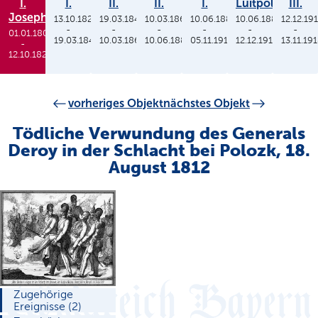
I.
I.
II.
II.
I.
Luitpold
III.
Joseph
13.10.1825
19.03.1848
10.03.1864
10.06.1886
10.06.1886
12.12.19
-
-
-
-
-
-
01.01.1806
19.03.1848
10.03.1864
10.06.1886
05.11.1913
12.12.1912
13.11.19
-
12.10.1825
vorheriges Objekt
nächstes Objekt
Tödliche Verwundung des Generals
Deroy in der Schlacht bei Polozk, 18.
August 1812
Zugehörige
Ereignisse (2)