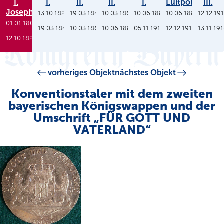
I.
I.
II.
II.
I.
Luitpold
III.
Joseph
13.10.1825
19.03.1848
10.03.1864
10.06.1886
10.06.1886
12.12.19
-
-
-
-
-
-
01.01.1806
19.03.1848
10.03.1864
10.06.1886
05.11.1913
12.12.1912
13.11.19
-
12.10.1825
vorheriges Objekt
nächstes Objekt
Konventionstaler mit dem zweiten
bayerischen Königswappen und der
Umschrift „FÜR GOTT UND
VATERLAND“