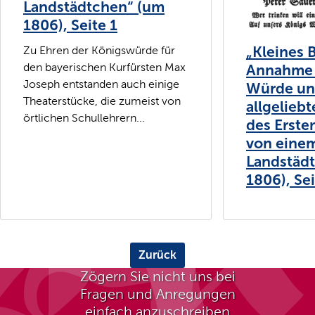
Landstädtchen“ (um
1806), Seite 1
„Kleines 
Zu Ehren der Königswürde für
den bayerischen Kurfürsten Max
Annahme 
Joseph entstanden auch einige
Würde un
Theaterstücke, die zumeist von
allgelieb
örtlichen Schullehrern...
des Erste
von einem
Landstäd
1806), Sei
Zurück
Zögern Sie nicht uns bei
Fragen und Anregungen
einfach anzuschreiben