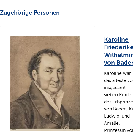
Zugehörige Personen
Karoline
Friederik
Wilhelmi
von Bade
Karoline war
das älteste v
insgesamt
sieben Kinde
des Erbprinz
von Baden, Ka
Ludwig, und
Amalie,
Prinzessin vo