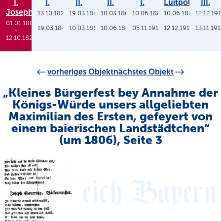
I.
I.
II.
II.
I.
Luitpold
III.
Joseph
13.10.1825
19.03.1848
10.03.1864
10.06.1886
10.06.1886
12.12.19
-
-
-
-
-
-
01.01.1806
19.03.1848
10.03.1864
10.06.1886
05.11.1913
12.12.1912
13.11.19
-
12.10.1825
vorheriges Objekt
nächstes Objekt
„Kleines Bürgerfest bey Annahme der
Königs-Würde unsers allgeliebten
Maximilian des Ersten, gefeyert von
einem baierischen Landstädtchen“
(um 1806), Seite 3