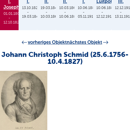
I.
I.
II.
II.
I.
Luitpold
III.
Joseph
13.10.1825
19.03.1848
10.03.1864
10.06.1886
10.06.1886
12.12.19
-
-
-
-
-
-
01.01.1806
19.03.1848
10.03.1864
10.06.1886
05.11.1913
12.12.1912
13.11.19
-
12.10.1825
vorheriges Objekt
nächstes Objekt
Johann Christoph Schmid (25.6.1756-
10.4.1827)