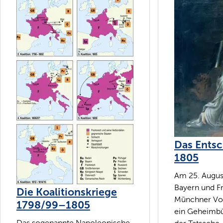
Das Entsc
1805
Am 25. Augus
Bayern und F
Die Koalitionskriege
Münchner Vo
1798/99–1805
ein Geheimbü
Das sogenannte Napoleonische