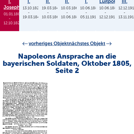
I.
I.
II.
II.
I.
Luitpold
III.
Joseph
13.10.1825
19.03.1848
10.03.1864
10.06.1886
10.06.1886
12.12.19
-
-
-
-
-
-
01.01.1806
19.03.1848
10.03.1864
10.06.1886
05.11.1913
12.12.1912
13.11.19
-
12.10.1825
vorheriges Objekt
nächstes Objekt
Napoleons Ansprache an die
bayerischen Soldaten, Oktober 1805,
Seite 2