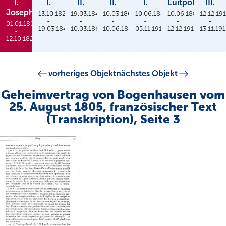
I.
I.
II.
II.
I.
Luitpold
III.
Joseph
13.10.1825
19.03.1848
10.03.1864
10.06.1886
10.06.1886
12.12.19
-
-
-
-
-
-
01.01.1806
19.03.1848
10.03.1864
10.06.1886
05.11.1913
12.12.1912
13.11.19
-
12.10.1825
vorheriges Objekt
nächstes Objekt
Geheimvertrag von Bogenhausen vom
25. August 1805, französischer Text
(Transkription), Seite 3