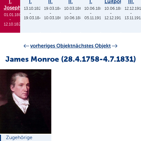
I.
I.
II.
II.
I.
Luitpold
III.
Joseph
13.10.1825
19.03.1848
10.03.1864
10.06.1886
10.06.1886
12.12.19
-
-
-
-
-
-
01.01.1806
19.03.1848
10.03.1864
10.06.1886
05.11.1913
12.12.1912
13.11.19
-
12.10.1825
vorheriges Objekt
nächstes Objekt
James Monroe (28.4.1758-4.7.1831)
Zugehörige