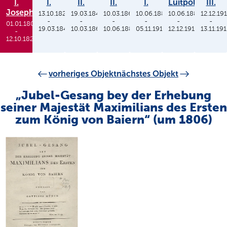
I.
I.
II.
II.
I.
Luitpold
III.
Joseph
13.10.1825
19.03.1848
10.03.1864
10.06.1886
10.06.1886
12.12.19
-
-
-
-
-
-
01.01.1806
19.03.1848
10.03.1864
10.06.1886
05.11.1913
12.12.1912
13.11.19
-
12.10.1825
vorheriges Objekt
nächstes Objekt
„Jubel-Gesang bey der Erhebung
seiner Majestät Maximilians des Ersten
zum König von Baiern“ (um 1806)