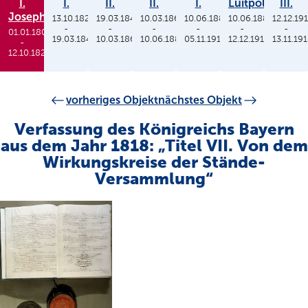
I.
I.
II.
II.
I.
Luitpold
III.
Joseph
13.10.1825
19.03.1848
10.03.1864
10.06.1886
10.06.1886
12.12.19
-
-
-
-
-
-
01.01.1806
19.03.1848
10.03.1864
10.06.1886
05.11.1913
12.12.1912
13.11.19
-
12.10.1825
vorheriges Objekt
nächstes Objekt
Verfassung des Königreichs Bayern
aus dem Jahr 1818: „Titel VII. Von dem
Wirkungskreise der Stände-
Versammlung“