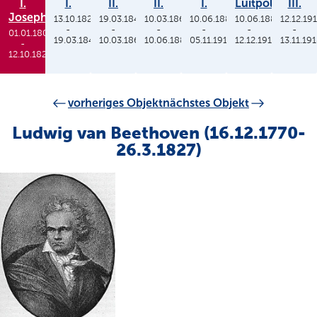
I.
I.
II.
II.
I.
Luitpold
III.
Joseph
13.10.1825
19.03.1848
10.03.1864
10.06.1886
10.06.1886
12.12.19
-
-
-
-
-
-
01.01.1806
19.03.1848
10.03.1864
10.06.1886
05.11.1913
12.12.1912
13.11.19
-
12.10.1825
vorheriges Objekt
nächstes Objekt
Ludwig van Beethoven (16.12.1770-
26.3.1827)