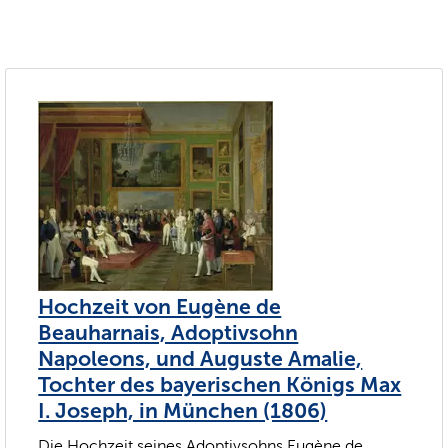
Hochzeit von Eugène de
Beauharnais, Adoptivsohn
Napoleons, und Auguste Amalie,
Tochter des bayerischen Königs Max
I. Joseph, in München (1806)
Die Hochzeit seines Adoptivsohns Eugène de