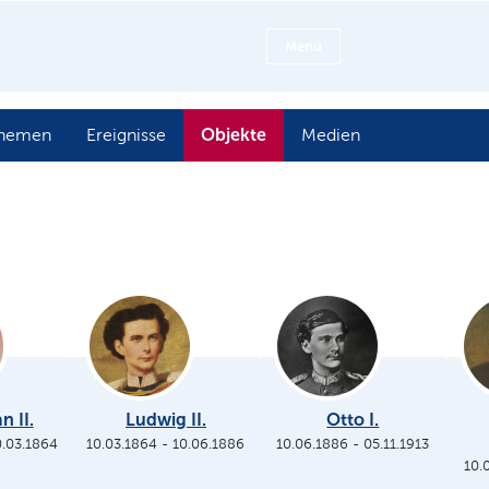
Menü
Objekte
hemen
Ereignisse
Medien
n II.
Ludwig II.
Otto I.
0.03.1864
10.03.1864
-
10.06.1886
10.06.1886
-
05.11.1913
10.