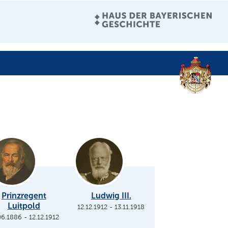
Prinzregent
Ludwig III.
Luitpold
12.12.1912
-
13.11.1918
06.1886
-
12.12.1912