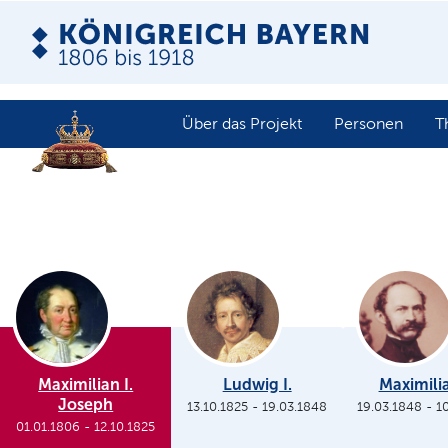
Über das Projekt
Personen
T
Maximilian I.
Ludwig I.
Maximilia
Joseph
13.10.1825
-
19.03.1848
19.03.1848
-
1
01.01.1806
-
12.10.1825