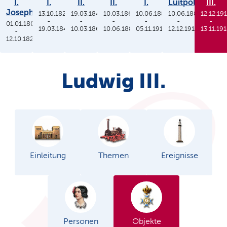
I.
I.
II.
II.
I.
Luitpold
III.
Joseph
13.10.1825
19.03.1848
10.03.1864
10.06.1886
10.06.1886
12.12.19
-
-
-
-
-
-
01.01.1806
19.03.1848
10.03.1864
10.06.1886
05.11.1913
12.12.1912
13.11.19
-
12.10.1825
Ludwig III.
Einleitung
Themen
Ereignisse
Personen
Objekte