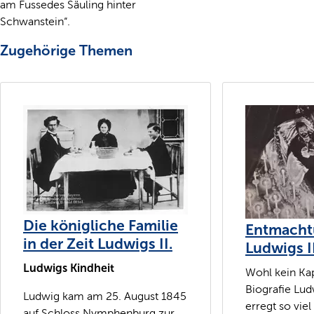
am Fussedes Säuling hinter
Schwanstein“.
Zugehörige Themen
Die königliche Familie
Entmacht
in der Zeit Ludwigs II.
Ludwigs II
Ludwigs Kindheit
Wohl kein Kap
Biografie Lud
Ludwig kam am 25. August 1845
erregt so viel
auf Schloss Nymphenburg zur