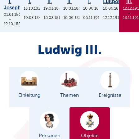
I.
I.
II.
II.
I.
Luitpold
III.
Joseph
13.10.1825
19.03.1848
10.03.1864
10.06.1886
10.06.1886
12.12.19
-
-
-
-
-
-
01.01.1806
19.03.1848
10.03.1864
10.06.1886
05.11.1913
12.12.1912
13.11.19
-
12.10.1825
Ludwig III.
Einleitung
Themen
Ereignisse
Personen
Objekte