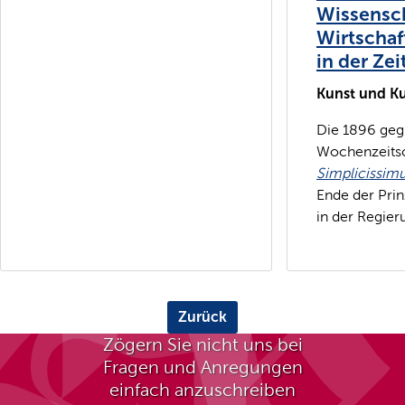
Wissensch
Wirtschaf
in der Zei
Kunst und Ku
Die 1896 gegr
Wochenzeitsc
Simplicissim
Ende der Pri
in der Regieru
Zurück
Zögern Sie nicht uns bei
Fragen und Anregungen
einfach anzuschreiben