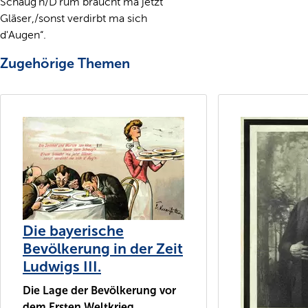
Schaug'n/D'rum braucht ma jetzt
Gläser,/sonst verdirbt ma sich
d'Augen“.
Zugehörige Themen
Die bayerische
Bevölkerung in der Zeit
Ludwigs III.
Die Lage der Bevölkerung vor
dem Ersten Weltkrieg