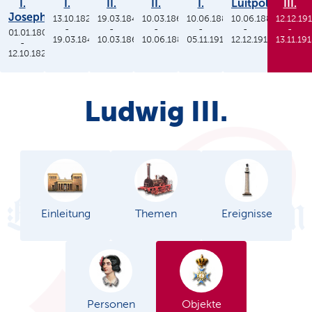
I.
I.
II.
II.
I.
Luitpold
III.
Joseph
13.10.1825
19.03.1848
10.03.1864
10.06.1886
10.06.1886
12.12.19
-
-
-
-
-
-
01.01.1806
19.03.1848
10.03.1864
10.06.1886
05.11.1913
12.12.1912
13.11.19
-
12.10.1825
Ludwig III.
Einleitung
Themen
Ereignisse
Personen
Objekte