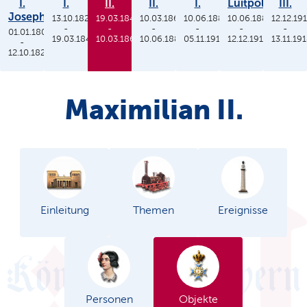
I.
I.
II.
II.
I.
Luitpold
III.
Joseph
13.10.1825
19.03.1848
10.03.1864
10.06.1886
10.06.1886
12.12.19
-
-
-
-
-
-
01.01.1806
19.03.1848
10.03.1864
10.06.1886
05.11.1913
12.12.1912
13.11.19
-
12.10.1825
Maximilian II.
Einleitung
Themen
Ereignisse
Personen
Objekte