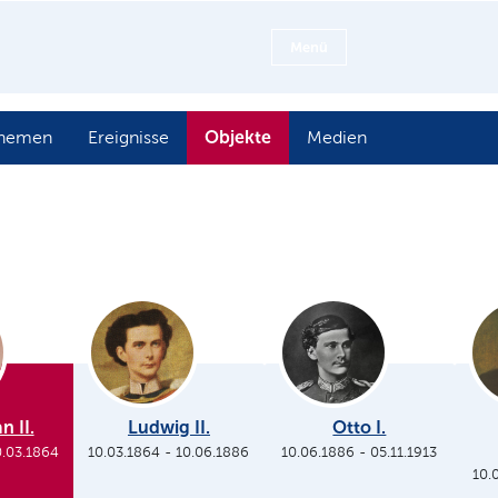
Menü
Objekte
hemen
Ereignisse
Medien
n II.
Ludwig II.
Otto I.
0.03.1864
10.03.1864
-
10.06.1886
10.06.1886
-
05.11.1913
10.