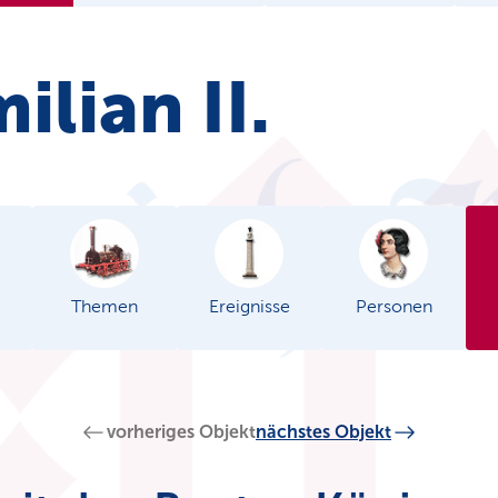
ilian II.
Themen
Ereignisse
Personen
vorheriges Objekt
nächstes Objekt