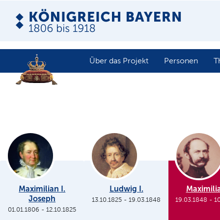
Über das Projekt
Personen
T
Maximilian I.
Ludwig I.
Maximilia
Joseph
13.10.1825
-
19.03.1848
19.03.1848
-
1
01.01.1806
-
12.10.1825