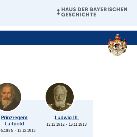
Prinzregent
Ludwig III.
Luitpold
12.12.1912
-
13.11.1918
06.1886
-
12.12.1912