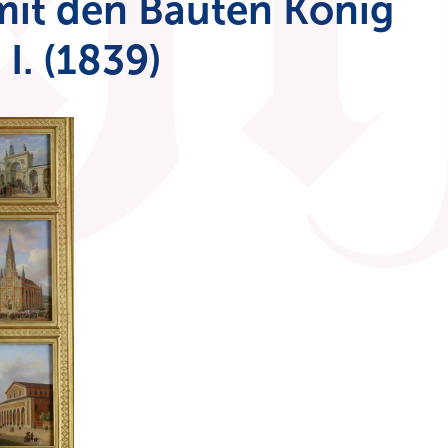
it den Bauten König
I. (1839)