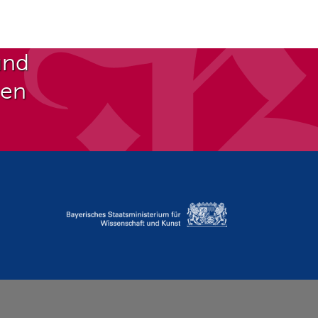
und
ben