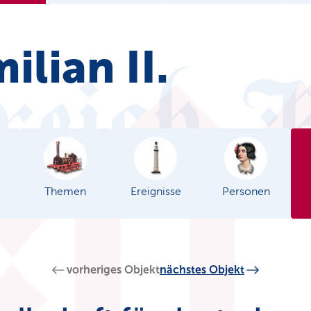
ilian II.
Themen
Ereignisse
Personen
vorheriges Objekt
nächstes Objekt