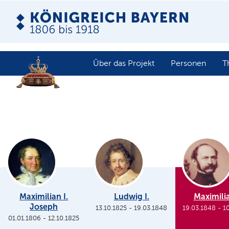
Über das Projekt
Personen
T
Maximilian I.
Ludwig I.
Maximilia
Joseph
13.10.1825
-
19.03.1848
19.03.1848
-
1
01.01.1806
-
12.10.1825