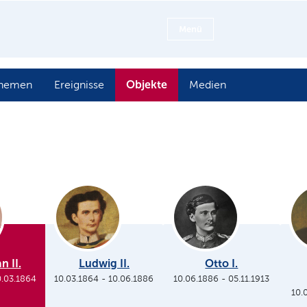
Menü
Objekte
hemen
Ereignisse
Medien
n II.
Ludwig II.
Otto I.
0.03.1864
10.03.1864
-
10.06.1886
10.06.1886
-
05.11.1913
10.