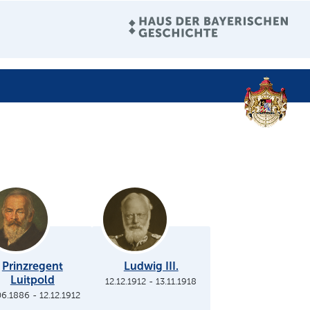
Prinzregent
Ludwig III.
Luitpold
12.12.1912
-
13.11.1918
06.1886
-
12.12.1912