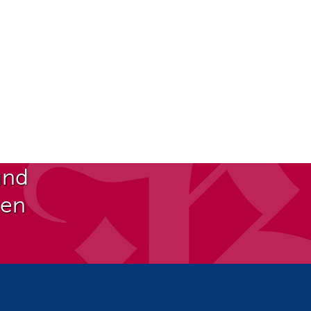
und
ben