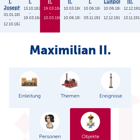
I.
I.
II.
II.
I.
Luitpold
III.
Joseph
13.10.1825
19.03.1848
10.03.1864
10.06.1886
10.06.1886
12.12.19
-
-
-
-
-
-
01.01.1806
19.03.1848
10.03.1864
10.06.1886
05.11.1913
12.12.1912
13.11.19
-
12.10.1825
Maximilian II.
Einleitung
Themen
Ereignisse
Personen
Objekte