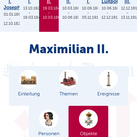
I.
I.
II.
II.
I.
Luitpold
III.
Joseph
13.10.1825
19.03.1848
10.03.1864
10.06.1886
10.06.1886
12.12.19
-
-
-
-
-
-
01.01.1806
19.03.1848
10.03.1864
10.06.1886
05.11.1913
12.12.1912
13.11.19
-
12.10.1825
Maximilian II.
Einleitung
Themen
Ereignisse
Personen
Objekte