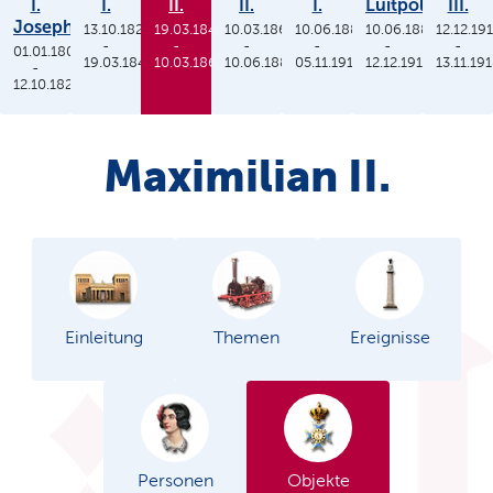
I.
I.
II.
II.
I.
Luitpold
III.
Joseph
13.10.1825
19.03.1848
10.03.1864
10.06.1886
10.06.1886
12.12.19
-
-
-
-
-
-
01.01.1806
19.03.1848
10.03.1864
10.06.1886
05.11.1913
12.12.1912
13.11.19
-
12.10.1825
Maximilian II.
Einleitung
Themen
Ereignisse
Personen
Objekte