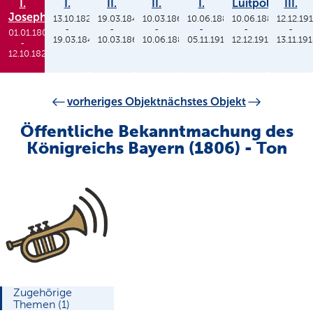
I.
I.
II.
II.
I.
Luitpold
III.
Joseph
13.10.1825
19.03.1848
10.03.1864
10.06.1886
10.06.1886
12.12.19
-
-
-
-
-
-
01.01.1806
19.03.1848
10.03.1864
10.06.1886
05.11.1913
12.12.1912
13.11.19
-
12.10.1825
vorheriges Objekt
nächstes Objekt
Öffentliche Bekanntmachung des
Königreichs Bayern (1806) - Ton
Zugehörige
Themen (1)