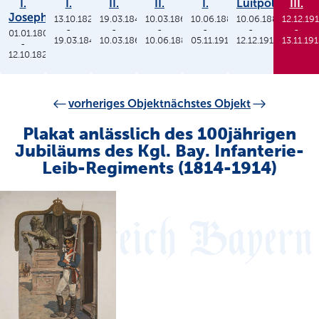
I.
I.
II.
II.
I.
Luitpold
III.
Joseph
13.10.1825
19.03.1848
10.03.1864
10.06.1886
10.06.1886
12.12.19
-
-
-
-
-
-
01.01.1806
19.03.1848
10.03.1864
10.06.1886
05.11.1913
12.12.1912
13.11.19
-
12.10.1825
vorheriges Objekt
nächstes Objekt
Plakat anlässlich des 100jährigen
Jubiläums des Kgl. Bay. Infanterie-
Leib-Regiments (1814-1914)