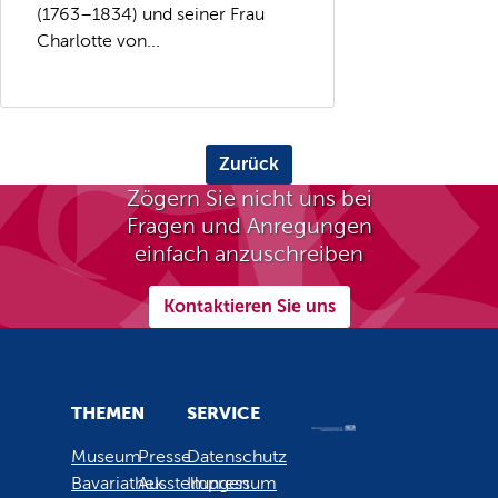
(1763–1834) und seiner Frau
Charlotte von...
Zurück
Zögern Sie nicht uns bei
Fragen und Anregungen
einfach anzuschreiben
Kontaktieren Sie uns
THEMEN
SERVICE
Museum
Presse
Datenschutz
Bavariathek
Ausstellungen
Impressum