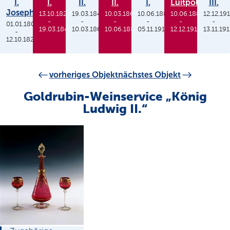
I.
I.
II.
II.
I.
Luitpold
III.
Joseph
13.10.1825
19.03.1848
10.03.1864
10.06.1886
10.06.1886
12.12.19
-
-
-
-
-
-
01.01.1806
19.03.1848
10.03.1864
10.06.1886
05.11.1913
12.12.1912
13.11.19
-
12.10.1825
vorheriges Objekt
nächstes Objekt
Goldrubin-Weinservice „König
Ludwig II.“