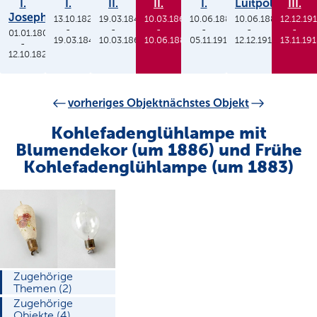
I.
I.
II.
II.
I.
Luitpold
III.
Joseph
13.10.1825
19.03.1848
10.03.1864
10.06.1886
10.06.1886
12.12.19
-
-
-
-
-
-
01.01.1806
19.03.1848
10.03.1864
10.06.1886
05.11.1913
12.12.1912
13.11.19
-
12.10.1825
vorheriges Objekt
nächstes Objekt
Kohlefadenglühlampe mit
Blumendekor (um 1886) und Frühe
Kohlefadenglühlampe (um 1883)
Zugehörige
Themen (2)
Zugehörige
Objekte (4)