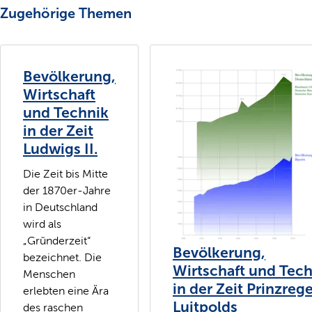
Zugehörige Themen
Bevölkerung,
Wirtschaft
und Technik
in der Zeit
Ludwigs II.
Die Zeit bis Mitte
der 1870er-Jahre
in Deutschland
wird als
„Gründerzeit“
Bevölkerung,
bezeichnet. Die
Wirtschaft und Tec
Menschen
in der Zeit Prinzreg
erlebten eine Ära
Luitpolds
des raschen