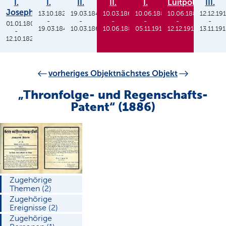
I.
I.
II.
II.
I.
Luitpold
III.
Joseph
13.10.1825
19.03.1848
10.03.1864
10.06.1886
10.06.1886
12.12.19
-
-
-
-
-
-
01.01.1806
19.03.1848
10.03.1864
10.06.1886
05.11.1913
12.12.1912
13.11.19
-
12.10.1825
vorheriges Objekt
nächstes Objekt
„Thronfolge- und Regenschafts-
Patent“ (1886)
Zugehörige
Themen (2)
Zugehörige
Ereignisse (2)
Zugehörige