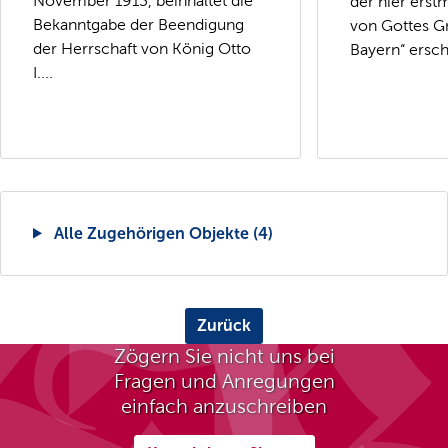
November 1913, beinhaltet die
der hier erstm
Bekanntgabe der Beendigung
von Gottes G
der Herrschaft von König Otto
Bayern“ ersch
I....
Alle Zugehörigen Objekte (4)
Zurück
Zögern Sie nicht uns bei
Fragen und Anregungen
einfach anzuschreiben