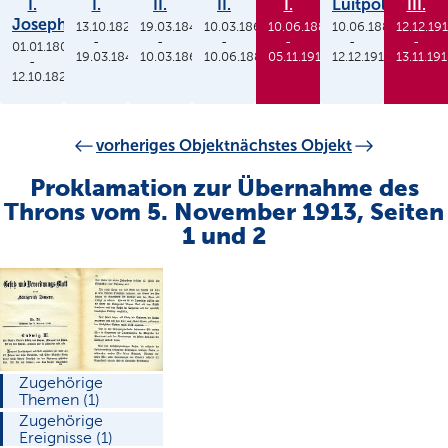
I.
I.
II.
II.
I.
Luitpold
III.
Joseph
13.10.1825
19.03.1848
10.03.1864
10.06.1886
10.06.1886
12.12.19
-
-
-
-
-
-
01.01.1806
19.03.1848
10.03.1864
10.06.1886
05.11.1913
12.12.1912
13.11.19
-
12.10.1825
vorheriges Objekt
nächstes Objekt
Proklamation zur Übernahme des
Throns vom 5. November 1913, Seiten
1 und 2
Zugehörige
Themen (1)
Zugehörige
Ereignisse (1)