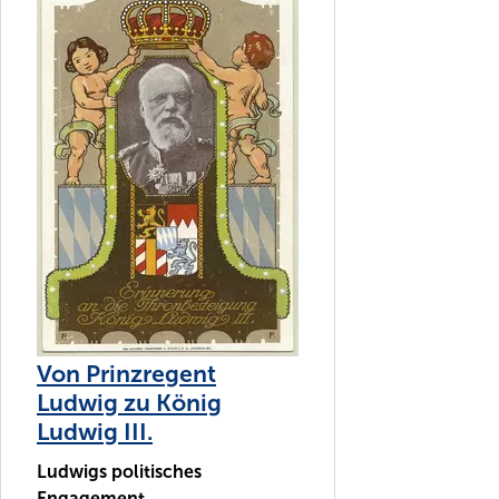
Von Prinzregent
Ludwig zu König
Ludwig III.
Ludwigs politisches
Engagement