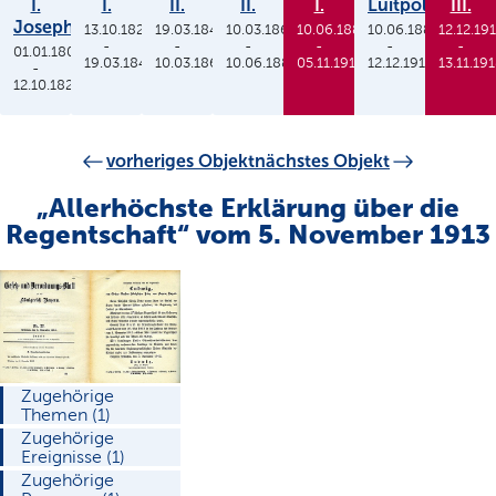
I.
I.
II.
II.
I.
Luitpold
III.
Joseph
13.10.1825
19.03.1848
10.03.1864
10.06.1886
10.06.1886
12.12.19
-
-
-
-
-
-
01.01.1806
19.03.1848
10.03.1864
10.06.1886
05.11.1913
12.12.1912
13.11.19
-
12.10.1825
vorheriges Objekt
nächstes Objekt
„Allerhöchste Erklärung über die
Regentschaft“ vom 5. November 1913
Zugehörige
Themen (1)
Zugehörige
Ereignisse (1)
Zugehörige