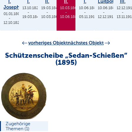
I.
I.
II.
II.
I.
Luitpold
III.
Joseph
13.10.1825
19.03.1848
10.03.1864
10.06.1886
10.06.1886
12.12.19
-
-
-
-
-
-
01.01.1806
19.03.1848
10.03.1864
10.06.1886
05.11.1913
12.12.1912
13.11.19
-
12.10.1825
vorheriges Objekt
nächstes Objekt
Schützenscheibe „Sedan-Schießen“
(1895)
Zugehörige
Themen (1)