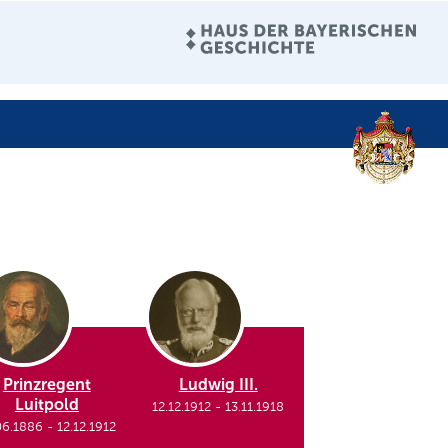
Prinzregent
Ludwig III.
Luitpold
12.12.1912
-
13.11.1918
06.1886
-
12.12.1912