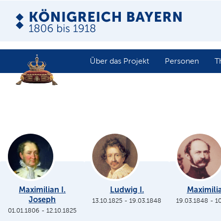
Über das Projekt
Personen
T
Maximilian I.
Ludwig I.
Maximilia
Joseph
13.10.1825
-
19.03.1848
19.03.1848
-
1
01.01.1806
-
12.10.1825