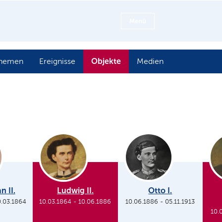
Menü
Objekte
hemen
Ereignisse
Medien
n II.
Ludwig II.
Otto I.
0.03.1864
10.03.1864
-
10.06.1886
10.06.1886
-
05.11.1913
10.