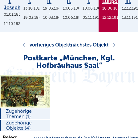
I.
I.
II.
II.
I.
Luitpold
III.
Joseph
13.10.1825
19.03.1848
10.03.1864
10.06.1886
10.06.1886
12.12.19
-
-
-
-
-
-
01.01.1806
19.03.1848
10.03.1864
10.06.1886
05.11.1913
12.12.1912
13.11.19
-
12.10.1825
vorheriges Objekt
nächstes Objekt
Postkarte „München, Kgl.
Hofbräuhaus Saal“
Zugehörige
Themen (1)
Zugehörige
Objekte (4)
Beleg: