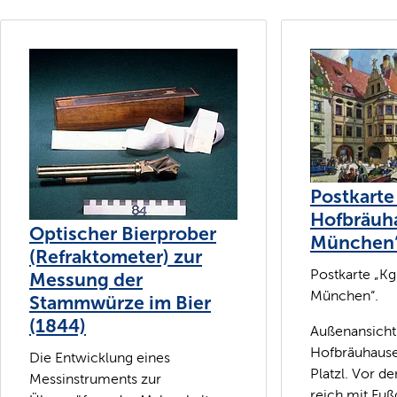
Postkarte 
Hofbräuh
Optischer Bierprober
München
(Refraktometer) zur
Postkarte „Kg
Messung der
München“.
Stammwürze im Bier
(1844)
Außenansicht
Hofbräuhaus
Die Entwicklung eines
Platzl. Vor 
Messinstruments zur
reich mit Fuß