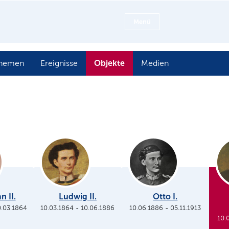
Menü
Objekte
hemen
Ereignisse
Medien
n II.
Ludwig II.
Otto I.
0.03.1864
10.03.1864
-
10.06.1886
10.06.1886
-
05.11.1913
10.