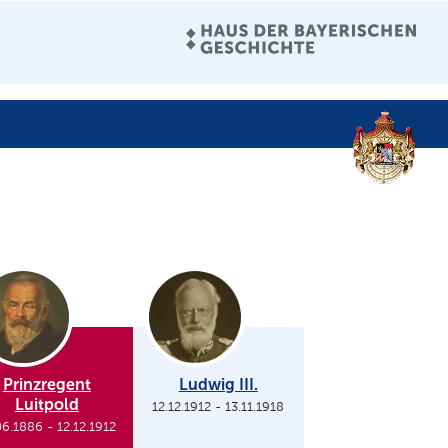
Prinzregent
Ludwig III.
Luitpold
12.12.1912
-
13.11.1918
06.1886
-
12.12.1912