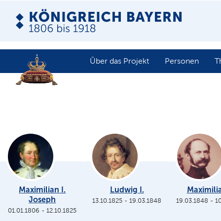
Über das Projekt
Personen
T
Maximilian I.
Ludwig I.
Maximilia
Joseph
13.10.1825
-
19.03.1848
19.03.1848
-
1
01.01.1806
-
12.10.1825