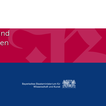
und
ben