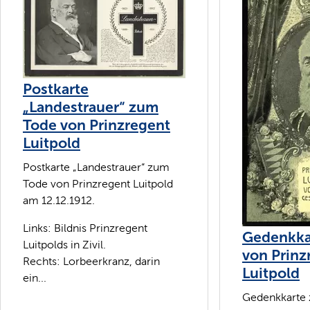
Postkarte
„Landestrauer“ zum
Tode von Prinzregent
Luitpold
Postkarte „Landestrauer“ zum
Tode von Prinzregent Luitpold
am 12.12.1912.
Links: Bildnis Prinzregent
Gedenkka
Luitpolds in Zivil.
von Prinz
Rechts: Lorbeerkranz, darin
Luitpold
ein...
Gedenkkarte