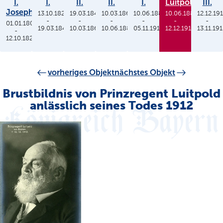
I.
I.
II.
II.
I.
Luitpold
III.
Joseph
13.10.1825
19.03.1848
10.03.1864
10.06.1886
10.06.1886
12.12.19
-
-
-
-
-
-
01.01.1806
19.03.1848
10.03.1864
10.06.1886
05.11.1913
12.12.1912
13.11.19
-
12.10.1825
vorheriges Objekt
nächstes Objekt
Brustbildnis von Prinzregent Luitpold
anlässlich seines Todes 1912