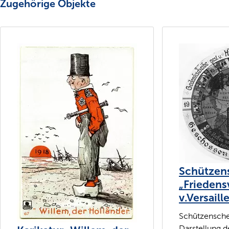
Zugehörige Objekte
Schützen
„Friedens
v.Versaill
Schützensche
Darstellung d