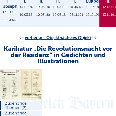
I.
I.
II.
II.
I.
Luitpold
III.
Joseph
13.10.1825
19.03.1848
10.03.1864
10.06.1886
10.06.1886
12.12.19
-
-
-
-
-
-
01.01.1806
19.03.1848
10.03.1864
10.06.1886
05.11.1913
12.12.1912
13.11.19
-
12.10.1825
vorheriges Objekt
nächstes Objekt
Karikatur „Die Revolutionsnacht vor
der Residenz“ in Gedichten und
Illustrationen
Zugehörige
Themen (2)
Zugehörige