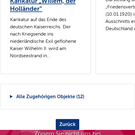
Karikatur „Willem, der
„Friedensvert
Holländer“
(10.01.1920) 
Karikatur auf das Ende des
Ausschnitts e
deutschen Kaiserreichs. Der
Deutschland is
nach Kriegsende ins
niederländische Exil geflohene
Kaiser Wilhelm II. wird am
Nordseestrand in...
Alle Zugehörigen Objekte (12)
Zurück
Zögern Sie nicht uns bei