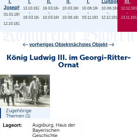
I.
I.
II.
II.
I.
Luitpold
III.
Joseph
13.10.1825
19.03.1848
10.03.1864
10.06.1886
10.06.1886
12.12.19
-
-
-
-
-
-
01.01.1806
19.03.1848
10.03.1864
10.06.1886
05.11.1913
12.12.1912
13.11.19
-
12.10.1825
vorheriges Objekt
nächstes Objekt
König Ludwig III. im Georgi-Ritter-
Ornat
Zugehörige
Themen (1)
Lageort:
Augsburg, Haus der
Bayerischen
Geschichte