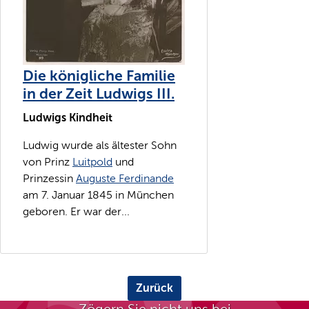
Die königliche Familie
in der Zeit Ludwigs III.
Ludwigs Kindheit
Ludwig wurde als ältester Sohn
von Prinz
Luitpold
und
Prinzessin
Auguste Ferdinande
am 7. Januar 1845 in München
geboren. Er war der...
Zurück