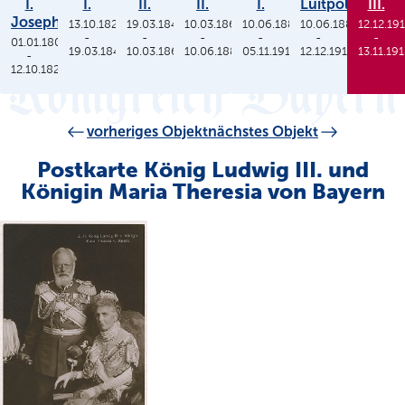
I.
I.
II.
II.
I.
Luitpold
III.
Joseph
13.10.1825
19.03.1848
10.03.1864
10.06.1886
10.06.1886
12.12.19
-
-
-
-
-
-
01.01.1806
19.03.1848
10.03.1864
10.06.1886
05.11.1913
12.12.1912
13.11.19
-
12.10.1825
vorheriges Objekt
nächstes Objekt
Postkarte König Ludwig III. und
Königin Maria Theresia von Bayern